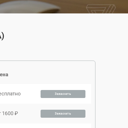
)
ена
есплатно
Заказать
т 1600 ₽
Заказать