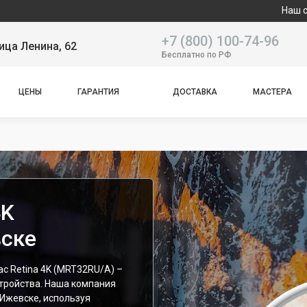
Наш сервисный цент
+7 (800) 100-74-96
ица Ленина, 62
Бесплатно по РФ
ЦЕНЫ
ГАРАНТИЯ
ДОСТАВКА
МАСТЕРА
4K
вске
c Retina 4K (MRT32RU/A) –
стройства. Наша компания
 Ижевске, используя