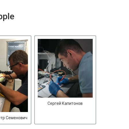
pple
Сергей Капитонов
етр Семенович