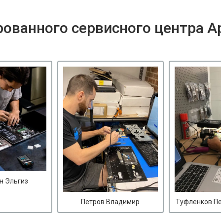
ованного сервисного центра A
н Эльгиз
Петров Владимир
Туфленков П