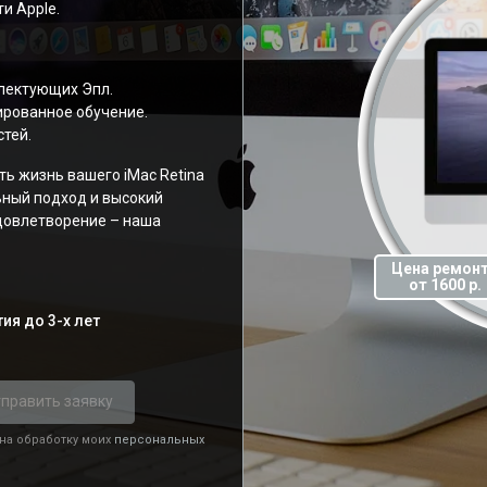
и Apple.
лектующих Эпл.
рованное обучение.
тей.
ть жизнь вашего iMac Retina
ный подход и высокий
удовлетворение – наша
Цена ремон
от 1600 р.
ия до 3-х лет
править заявку
 на обработку моих
персональных