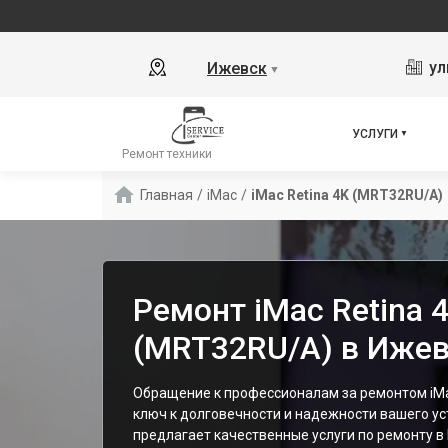
ул
Ижевск
▼
УСЛУГИ
Ремонт техники
Главная
/
iMac
/
iMac Retina 4K (MRT32RU/A)
Ремонт iMac Retina 
(MRT32RU/A) в Иже
Обращение к профессионалам за ремонтом iMa
ключ к долговечности и надежности вашего у
предлагает качественные услуги по ремонту в