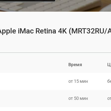
pple iMac Retina 4K (MRT32RU/A
Время
Ц
от 15 мин
б
от 50 мин
о