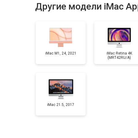
Другие модели iMac Ap
Замена блока питания
Замена матрицы
iMac M1, 24, 2021
iMac Retina 4K
(MRT42RU/A)
Профилактическая чистка
Замена жесткого диска HDD/SSD
iMac 21.5, 2017