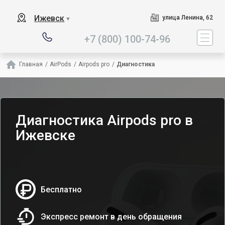
Наш сервисный центр
Ижевск
улица Ленина, 62
▼
+7 (800) 100-74-96
Главная
/
AirPods
/
Airpods pro
/
Диагностика
Диагностика Airpods pro в
Ижевске
Бесплатно
Экспресс ремонт в день обращения