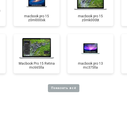
macbook pro 15
macbook pro 15
z0ml000xk
z0mk000bt
Macbook Pro 15 Retina
macbook pro 13
mc665lla
mc375lla