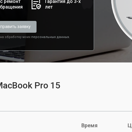
с ремонт
Гарантия до 3-х
обращения
лет
править заявку
 на обработку моих
персональных данных.
MacBook Pro 15
Время
Ц