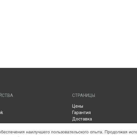
ЙСТВА
СТРАНИЦЫ
Цены
ok
Гарантия
Доставка
Контакты
обеспечения наилучшего пользовательского опыта. Продолжая испол
 Apple (Display)
Мастера