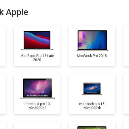
от 100 мин
о
k Apple
от 50 мин
о
MacBook Pro 13 Late
MacBook Pro 2018
2020
macbook pro 13
macbook pro 15
z0n3000d0
z0ml000xk