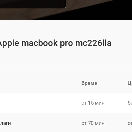
pple macbook pro mc226lla
Время
Ц
от 15 мин
б
лаги
от 70 мин
о