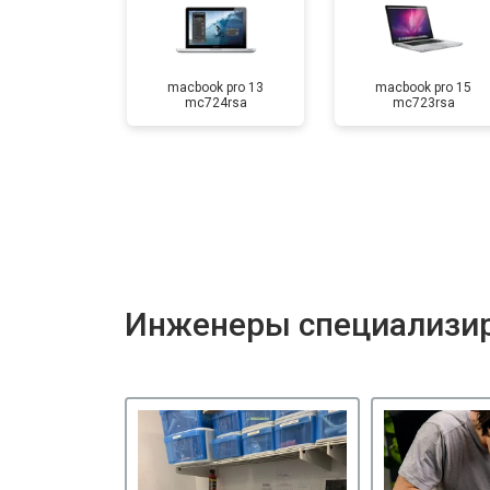
macbook pro 13
macbook pro 15
mc724rsa
mc723rsa
Инженеры специализир