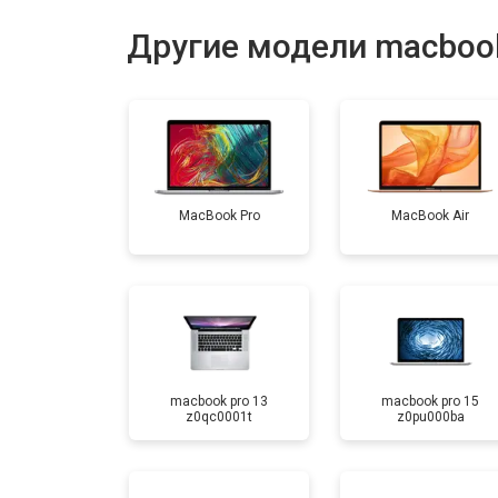
Ремонт материнской платы
Другие модели macboo
Установка системы macOS
MacBook Pro
MacBook Air
macbook pro 13
macbook pro 15
z0qc0001t
z0pu000ba