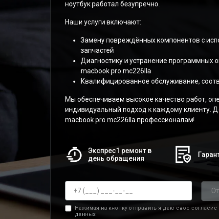
ноутбук работал безупречно.
Наши услуги включают:
Замену повреждённых компонентов с ис
запчастей
Диагностику и устранение программных 
macbook pro mc226lla
Квалифицированное обслуживание, соот
Мы обеспечиваем высокое качество работ, оп
индивидуальный подход к каждому клиенту. Д
macbook pro mc226lla профессионалам!
Экспрес1 ремонт в
Гарант
день обращения
От
Нажимая на кнопку отправить я даю свое согласие
данных.