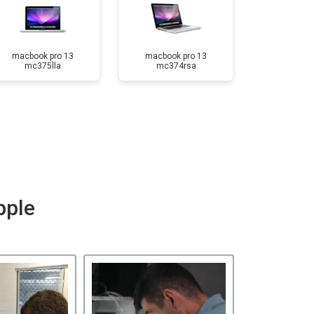
macbook pro 13
macbook pro 13
mc375lla
mc374rsa
pple