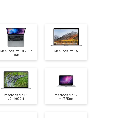
т 3700 ₽
Заказать
т 1900 ₽
Заказать
MacBook Pro 13 2017
MacBook Pro 15
года
macbook pro 15
macbook pro 17
z0mk000bt
mc725rsa