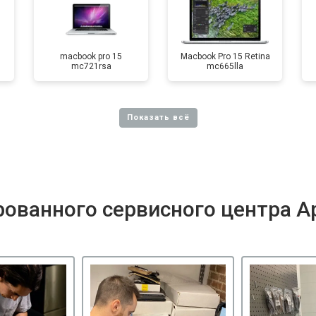
macbook pro 15
Macbook Pro 15 Retina
mc721rsa
mc665lla
ованного сервисного центра A