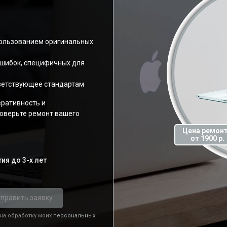
пользованием оригинальных
ошибок, специфичных для
ветствующее стандартам
еративность и
оверьте ремонт вашего
Цена ремон
от 1900 р.
ия до 3-х лет
править заявку
 на обработку моих
персональных