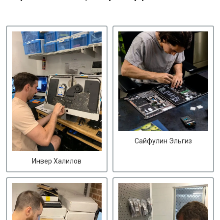
Сайфулин Эльгиз
Инвер Халилов