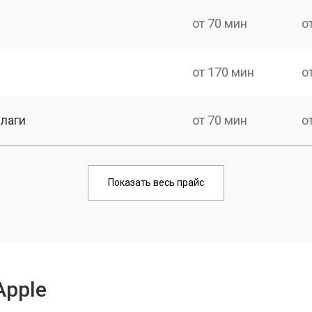
от 70 мин
о
от 170 мин
о
лаги
от 70 мин
о
от 80 мин
о
Показать весь прайс
от 70 мин
о
от 110 мин
о
Apple