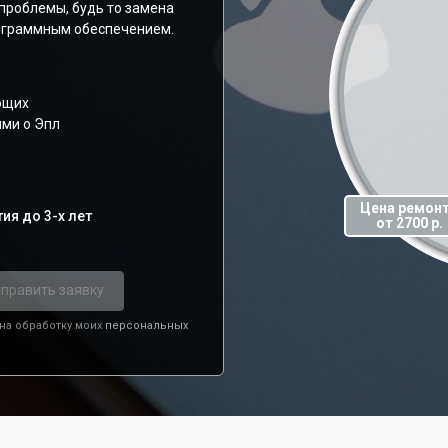
проблемы, будь то замена
рограммным обеспечением.
ющих
ями о Эпл
Цена ремон
ия до 3-х лет
от 2700 р.
править заявку
 на обработку моих
персональных