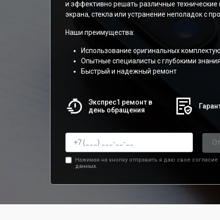
и эффективно решать различные технические 
экрана, стекла или устранение неполадок с п
Наши преимущества:
Использование оригинальных комплекту
Опытные специалисты с глубокими знани
Быстрый и надежный ремонт
Экспрес1 ремонт в
Гарант
день обращения
От
Нажимая на кнопку отправить я даю свое согласие
данных.