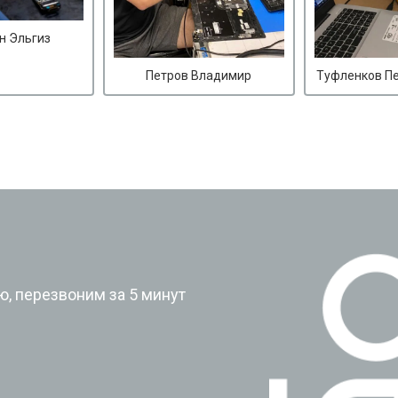
н Эльгиз
Петров Владимир
Туфленков П
?
, перезвоним за 5 минут