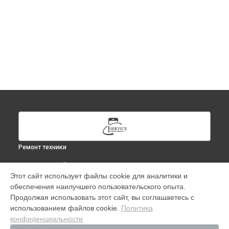
Ремонт техники
ВЫБЕРИ СВОЙ ГОРОД
Этот сайт использует файлы cookie для аналитики и
Ремонт IPhone SE (2022) в
Москве
обеспечения наилучшего пользовательского опыта.
Ремонт IPhone SE (2022) в
Краснодаре
Продолжая использовать этот сайт, вы соглашаетесь с
Ремонт IPhone SE (2022) в
Ростове-на-Дону
использованием файлов cookie.
Политика
конфиденциальности
Ремонт IPhone SE (2022) в
Нижнем Новгороде