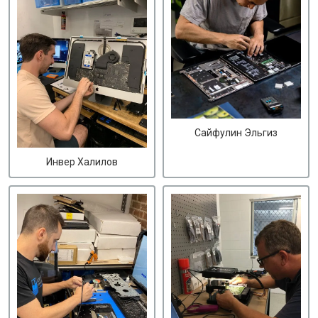
Сайфулин Эльгиз
Инвер Халилов